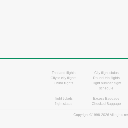
Thailand flights
City flight status
City to city flights
Round-trip flights
China flights
Flight number flight
schedule
flight tickets
Excess Baggage
flight status
Checked Baggage
Copyright ©1998-2026 All rights r