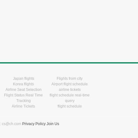
Japan flights
Flights from city
Korea flights
Airport flight schedule
Airline Seat Selection
airline tickets
Flight Status Real Time
flight schedule real-time
Tracking
query
Airline Tickets
flight schedule
l: cs@ch.com
Privacy Policy
Join Us