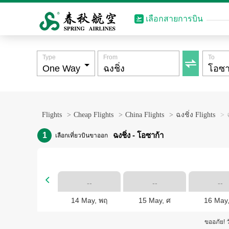
เลือกสายการบิน
Type
From
To

Flights
>
Cheap Flights
>
China Flights
>
ฉงชิ่ง Flights
>
1
ฉงชิ่ง - โอซาก้า
เลือกเที่ยวบินขาออก

--
--
--
14 May, พฤ
15 May, ศ
16 May,
ขออภัย! ว