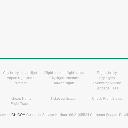
City to city cheap flights
Flight number flight status
Flights to city
Airport flight status
City flight schedule
City flights
sitemap
Taiwan flights
Overweight Airline
Baggage Fees
cheap flights
Ticket verification
Check Flight Status
Flight Tracker
eserved.
CH.COM
Customer Service Hotline(+86 21)95524 Customer Support Emai