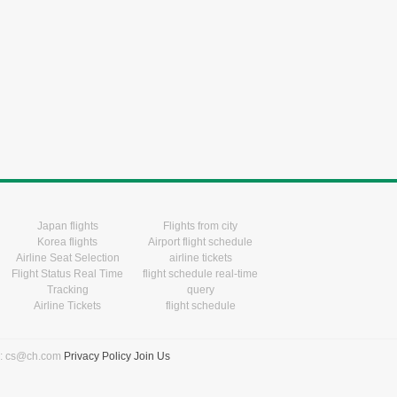
Japan flights
Flights from city
Korea flights
Airport flight schedule
Airline Seat Selection
airline tickets
Flight Status Real Time
flight schedule real-time
Tracking
query
Airline Tickets
flight schedule
l: cs@ch.com
Privacy Policy
Join Us