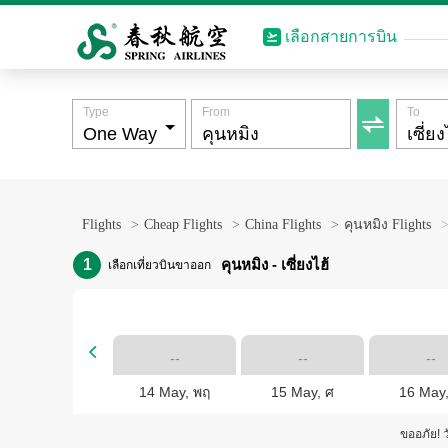
เลือกสายการบิน
Type
From
To

Flights
>
Cheap Flights
>
China Flights
>
คุนหมิง Flights
1
คุนหมิง - เซี่ยงไฮ้
เลือกเที่ยวบินขาออก

--
--
--
14 May, พฤ
15 May, ศ
16 May,
ขออภัย! ว