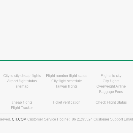
City to city cheap flights
Flight number flight status
Flights to city
Airport flight status
City flight schedule
City flights
sitemap
Taiwan flights
Overweight Airline
Baggage Fees
cheap flights
Ticket verification
Check Flight Status
Flight Tracker
eserved.
CH.COM
Customer Service Hotline(+86 21)95524 Customer Support Emai