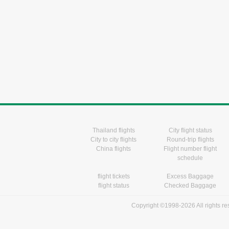
Thailand flights
City flight status
City to city flights
Round-trip flights
China flights
Flight number flight
schedule
flight tickets
Excess Baggage
flight status
Checked Baggage
Copyright ©1998-2026 All rights r