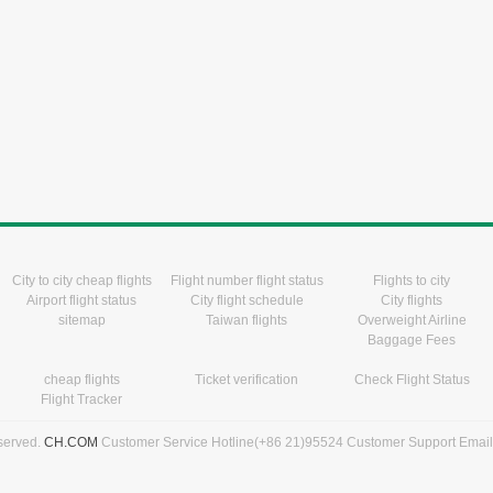
City to city cheap flights
Flight number flight status
Flights to city
Airport flight status
City flight schedule
City flights
sitemap
Taiwan flights
Overweight Airline
Baggage Fees
cheap flights
Ticket verification
Check Flight Status
Flight Tracker
eserved.
CH.COM
Customer Service Hotline(+86 21)95524 Customer Support Emai