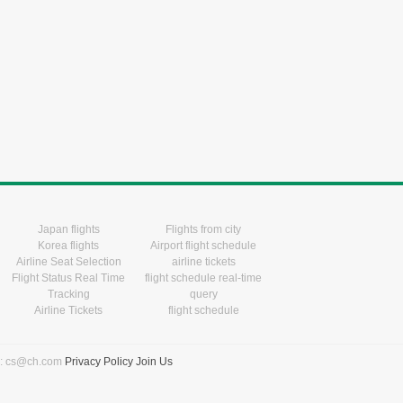
Japan flights
Flights from city
Korea flights
Airport flight schedule
Airline Seat Selection
airline tickets
Flight Status Real Time
flight schedule real-time
Tracking
query
Airline Tickets
flight schedule
l: cs@ch.com
Privacy Policy
Join Us