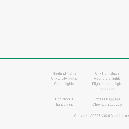
Thailand flights
City flight status
City to city flights
Round-trip flights
China flights
Flight number flight
schedule
flight tickets
Excess Baggage
flight status
Checked Baggage
Copyright ©1998-2026 All rights r