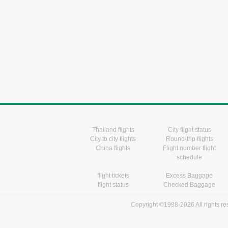
Thailand flights
City flight status
City to city flights
Round-trip flights
China flights
Flight number flight
schedule
flight tickets
Excess Baggage
flight status
Checked Baggage
Copyright ©1998-2026 All rights r