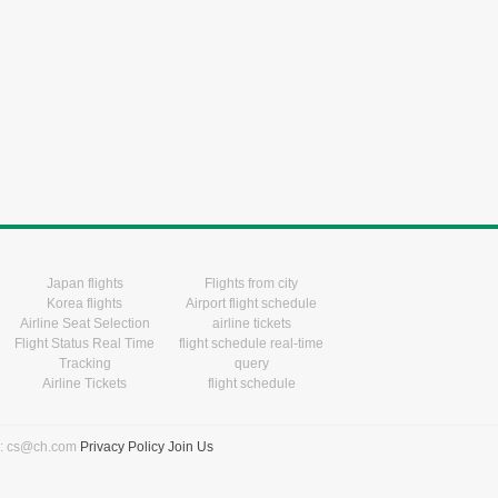
Japan flights
Flights from city
Korea flights
Airport flight schedule
Airline Seat Selection
airline tickets
Flight Status Real Time
flight schedule real-time
Tracking
query
Airline Tickets
flight schedule
l: cs@ch.com
Privacy Policy
Join Us