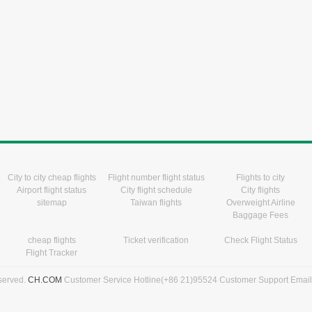
City to city cheap flights
Flight number flight status
Flights to city
Airport flight status
City flight schedule
City flights
sitemap
Taiwan flights
Overweight Airline
Baggage Fees
cheap flights
Ticket verification
Check Flight Status
Flight Tracker
eserved.
CH.COM
Customer Service Hotline(+86 21)95524 Customer Support Emai