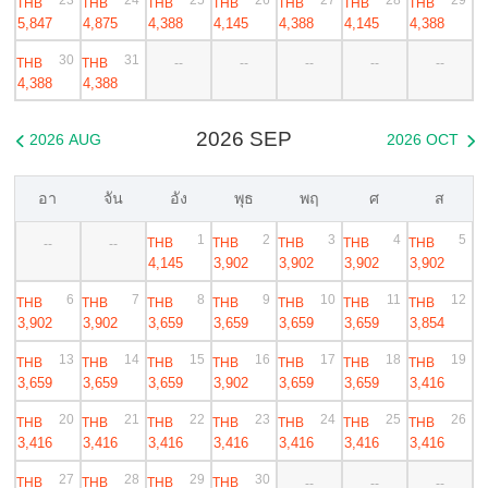
THB
THB
THB
THB
THB
THB
THB
5,847
4,875
4,388
4,145
4,388
4,145
4,388
30
31
THB
THB
--
--
--
--
--
4,388
4,388
2026 SEP
2026 AUG
2026 OCT


อา
จัน
อัง
พุธ
พฤ
ศ
ส
1
2
3
4
5
THB
THB
THB
THB
THB
--
--
4,145
3,902
3,902
3,902
3,902
6
7
8
9
10
11
12
THB
THB
THB
THB
THB
THB
THB
3,902
3,902
3,659
3,659
3,659
3,659
3,854
13
14
15
16
17
18
19
THB
THB
THB
THB
THB
THB
THB
3,659
3,659
3,659
3,902
3,659
3,659
3,416
20
21
22
23
24
25
26
THB
THB
THB
THB
THB
THB
THB
3,416
3,416
3,416
3,416
3,416
3,416
3,416
27
28
29
30
THB
THB
THB
THB
--
--
--