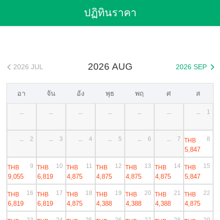
Flights
>
Cheap Flights
>
Thailand Flights
>
กรุงเทพ Flights
ปฏิทินราคา
>
กรุงเทพ to เซี่ยงไฮ้ Cheap Flights
2026 AUG
2026 JUL
2026 SEP


อา
จัน
อัง
พุธ
พฤ
ศ
ส
1
--
--
--
--
--
--
--
2
3
4
5
6
7
8
THB
--
--
--
--
--
--
5,847
9
10
11
12
13
14
15
THB
THB
THB
THB
THB
THB
THB
9,055
6,819
4,875
4,875
4,875
4,875
5,847
16
17
18
19
20
21
22
THB
THB
THB
THB
THB
THB
THB
6,819
6,819
4,875
4,388
4,388
4,388
4,875
23
24
25
26
27
28
29