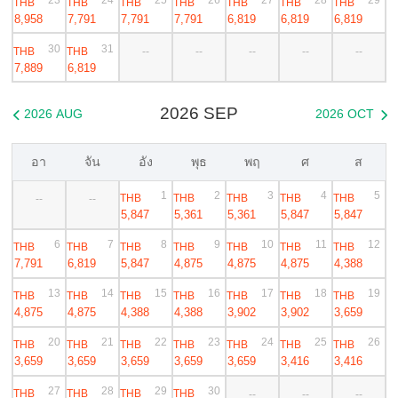
THB
THB
THB
THB
THB
THB
THB
8,958
7,791
7,791
7,791
6,819
6,819
6,819
30
31
THB
THB
--
--
--
--
--
7,889
6,819
2026 SEP
2026 AUG
2026 OCT


อา
จัน
อัง
พุธ
พฤ
ศ
ส
1
2
3
4
5
THB
THB
THB
THB
THB
--
--
5,847
5,361
5,361
5,847
5,847
6
7
8
9
10
11
12
THB
THB
THB
THB
THB
THB
THB
7,791
6,819
5,847
4,875
4,875
4,875
4,388
13
14
15
16
17
18
19
THB
THB
THB
THB
THB
THB
THB
4,875
4,875
4,388
4,388
3,902
3,902
3,659
20
21
22
23
24
25
26
THB
THB
THB
THB
THB
THB
THB
3,659
3,659
3,659
3,659
3,659
3,416
3,416
27
28
29
30
THB
THB
THB
THB
--
--
--