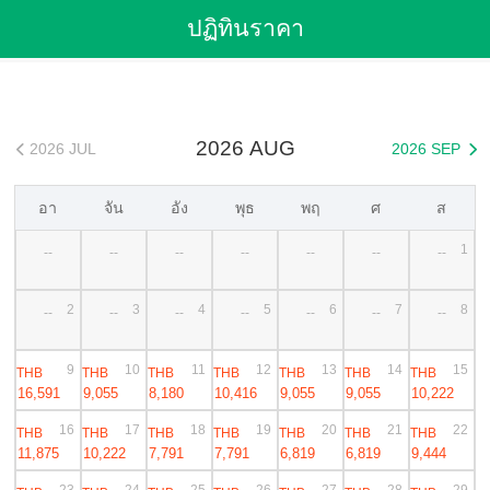
Flights
>
Cheap Flights
>
Thailand Flights
>
เชียงใหม่ Flights
ปฏิทินราคา
>
เชียงใหม่ to เซี่ยงไฮ้ Cheap Flights
2026 AUG
2026 JUL
2026 SEP


อา
จัน
อัง
พุธ
พฤ
ศ
ส
1
--
--
--
--
--
--
--
2
3
4
5
6
7
8
--
--
--
--
--
--
--
9
10
11
12
13
14
15
THB
THB
THB
THB
THB
THB
THB
16,591
9,055
8,180
10,416
9,055
9,055
10,222
16
17
18
19
20
21
22
THB
THB
THB
THB
THB
THB
THB
11,875
10,222
7,791
7,791
6,819
6,819
9,444
23
24
25
26
27
28
29