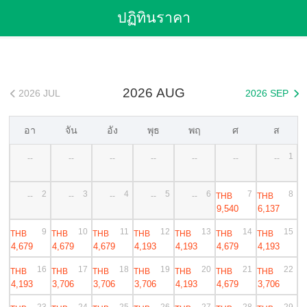
Flights
>
Cheap Flights
>
China Flights
>
เซี่ยงไฮ้ Flights
ปฏิทินราคา
>
เซี่ยงไฮ้ to กรุงเทพ Cheap Flights
2026 AUG
2026 JUL
2026 SEP


อา
จัน
อัง
พุธ
พฤ
ศ
ส
1
--
--
--
--
--
--
--
2
3
4
5
6
7
8
THB
THB
--
--
--
--
--
9,540
6,137
9
10
11
12
13
14
15
THB
THB
THB
THB
THB
THB
THB
4,679
4,679
4,679
4,193
4,193
4,679
4,193
16
17
18
19
20
21
22
THB
THB
THB
THB
THB
THB
THB
4,193
3,706
3,706
3,706
4,193
4,679
3,706
23
24
25
26
27
28
29