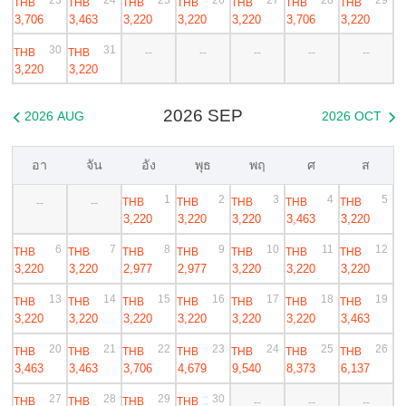
THB
THB
THB
THB
THB
THB
THB
3,706
3,463
3,220
3,220
3,220
3,706
3,220
30
31
THB
THB
--
--
--
--
--
3,220
3,220
2026 SEP
2026 AUG
2026 OCT


อา
จัน
อัง
พุธ
พฤ
ศ
ส
1
2
3
4
5
THB
THB
THB
THB
THB
--
--
3,220
3,220
3,220
3,463
3,220
6
7
8
9
10
11
12
THB
THB
THB
THB
THB
THB
THB
3,220
3,220
2,977
2,977
3,220
3,220
3,220
13
14
15
16
17
18
19
THB
THB
THB
THB
THB
THB
THB
3,220
3,220
3,220
3,220
3,220
3,220
3,463
20
21
22
23
24
25
26
THB
THB
THB
THB
THB
THB
THB
3,463
3,463
3,706
4,679
9,540
8,373
6,137
27
28
29
30
THB
THB
THB
THB
--
--
--