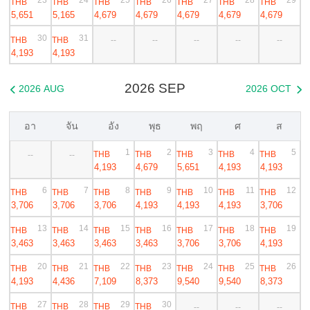
THB
THB
THB
THB
THB
THB
THB
5,651
5,165
4,679
4,679
4,679
4,679
4,679
30
31
THB
THB
--
--
--
--
--
4,193
4,193
2026 SEP
2026 AUG
2026 OCT


อา
จัน
อัง
พุธ
พฤ
ศ
ส
1
2
3
4
5
THB
THB
THB
THB
THB
--
--
4,193
4,679
5,651
4,193
4,193
6
7
8
9
10
11
12
THB
THB
THB
THB
THB
THB
THB
3,706
3,706
3,706
4,193
4,193
4,193
3,706
13
14
15
16
17
18
19
THB
THB
THB
THB
THB
THB
THB
3,463
3,463
3,463
3,463
3,706
3,706
4,193
20
21
22
23
24
25
26
THB
THB
THB
THB
THB
THB
THB
4,193
4,436
7,109
8,373
9,540
9,540
8,373
27
28
29
30
THB
THB
THB
THB
--
--
--