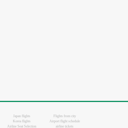
Japan flights
Flights from city
Korea flights
Airport flight schedule
Airline Seat Selection
airline tickets