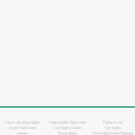
City to city cheap flights
Flight number flight status
Flights to city
Airport flight status
City flight schedule
City flights
sitemap
Taiwan flights
Overweight Airline Baggage