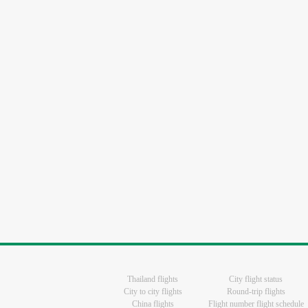
Thailand flights
City flight status
City to city flights
Round-trip flights
China flights
Flight number flight schedule