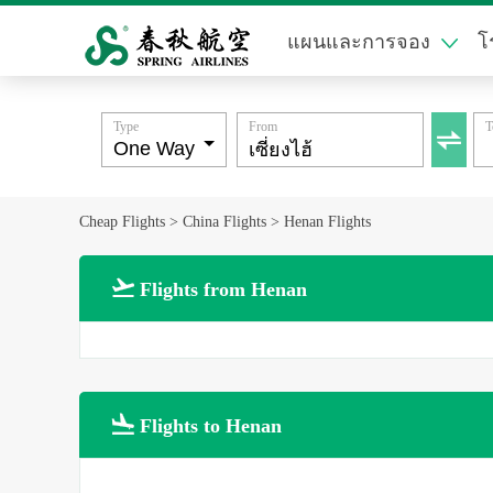
แผนและการจอง
โ
Type
From
T

Cheap Flights
>
China Flights
>
Henan Flights

Flights from Henan

Flights to Henan