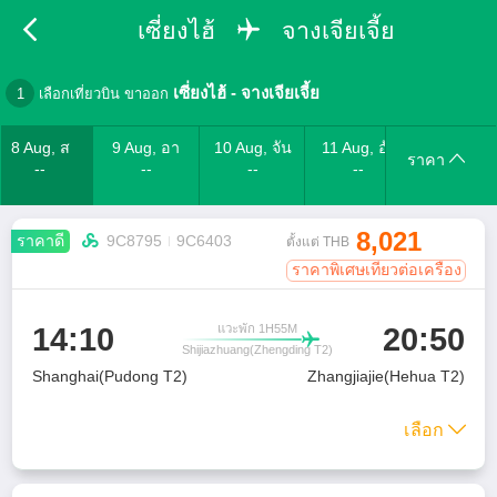
เซี่ยงไฮ้
จางเจียเจี้ย
เซี่ยงไฮ้
-
จางเจียเจี้ย
1
เลือกเที่ยวบิน ขาออก
8 Aug, ส
9 Aug, อา
10 Aug, จัน
11 Aug, อัง
ราคา
--
--
--
--
8,021
ราคาดี

9C8795
9C6403
ตั้งแต่ THB
ราคาพิเศษเที่ยวต่อเครื่อง
14:10
20:50
แวะพัก 1H55M

Shijiazhuang(Zhengding T2)
Shanghai(Pudong T2)
Zhangjiajie(Hehua T2)
เลือก
