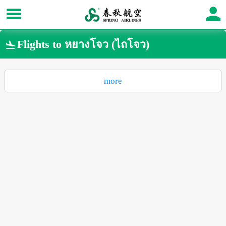
Flights to หยางโจว (ไถโจว)

more