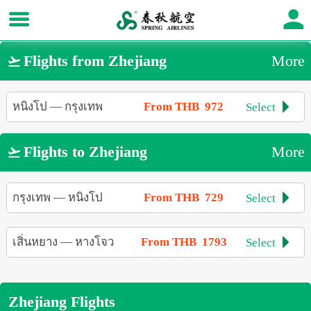
Flights from Zhejiang
More

หนิงโป
—
กรุงเทพ
From THB 972
Select

Flights to Zhejiang
More

กรุงเทพ
—
หนิงโป
From THB 729
Select

เสิ่นหยาง
—
หางโจว
From THB 1793
Select

Zhejiang Flights