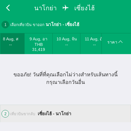
นาโกย่า
เซี่ยงไฮ้
นาโกย่า
-
เซี่ยงไฮ้
1
เลือกเที่ยวบิน ขาออก
8 Aug, ส
9 Aug, อา
10 Aug, จัน
11 Aug, อัง
ราคา
--
THB
--
--
31,419
ขออภัย! วันที่ที่คุณเลือกไม่ว่างสำหรับเส้นทางนี้
กรุณาเลือกวันอื่น
เซี่ยงไฮ้ - นาโกย่า
2
เที่ยวบินขากลับ