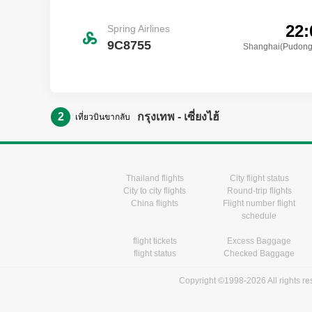
22:
Spring Airlines
9C8755
Shanghai(Pudong
2
กรุงเทพ - เซี่ยงไฮ้
เที่ยวบินขากลับ
Thailand flights
City flight status
City to city flights
Round-trip flights
China flights
Flight number flight
schedule
flight tickets
Excess Baggage
flight status
Checked Baggage
Copyright ©1998-2026 All rights r