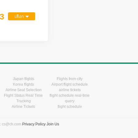
63
เลือก
Japan flights
Flights from city
Korea flights
Airport flight schedule
Airline Seat Selection
airline tickets
Flight Status Real Time
flight schedule real-time
Tracking
query
Airline Tickets
flight schedule
l: cs@ch.com
Privacy Policy
Join Us