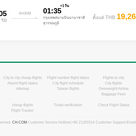
+1วัน
01:35
05
4H30M
19,2
ตั้งแต่ THB
กรุงเทพสนามบินนานาชาติ
 T2)
สุวรรณภูมิ
City to city cheap flights
Flight number flight status
Flights to city
Airport flight status
City flight schedule
City flights
sitemap
Taiwan flights
Overweight Airline
Baggage Fees
cheap flights
Ticket verification
Check Flight Status
Flight Tracker
eserved.
CH.COM
Customer Service Hotline(+86 21)95524 Customer Support Emai